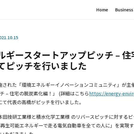
Home
Business
021.10.15
ルギースタートアップピッチ – 
てピッチを行いました
日に実施された「環境エネルギーイノベーションコミュニティ」が
 – 住宅の脱炭素化編！」 (詳細はこちら
https://energy-envi
 にて代表の高橋がピッチを行いました。
 である本田技研工業様と積水化学工業様 のリバースピッチに対する
目指す「再生可能エネルギーで走る電気自動車を全ての人に」を実